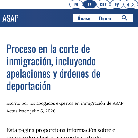
EN
ES
CRE
РУ
中文
Únase
Donar
Proceso en la corte de
inmigración, incluyendo
apelaciones y órdenes de
deportación
Escrito por los
abogados expertos en inmigración
de ASAP ·
Actualizado
julio 6, 2026
Esta página proporciona información sobre el
proceso de solicitar asilo en la corte de