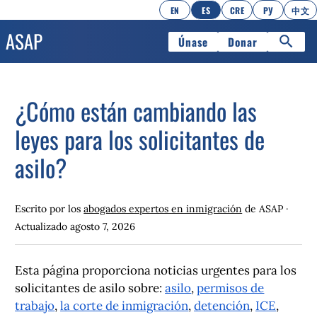
EN
ES
CRE
РУ
中文
Únase
Donar
¿Cómo están cambiando las
leyes para los solicitantes de
asilo?
Escrito por los
abogados expertos en inmigración
de ASAP ·
Actualizado
agosto 7, 2026
Esta página proporciona noticias urgentes para los
solicitantes de asilo sobre:
asilo
,
permisos de
trabajo
,
la corte de inmigración
,
detención
,
ICE
,