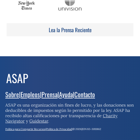
Lea la Prensa Reciente
Sobre
|
Empleos
|
Prensa
|
Ayuda
|
Contacto
ASAP es una organización sin fines de lucro, y las donaciones son
deducibles de impuestos según lo permitido por la ley.
ASAP ha
recibido altas calificaciones por transparencia de
Charity
Navigator
y
Guidestar
.
Política para Compartir Recursos
|
Política de Privacidad
|
© 2026
|
EIN 83-3011862