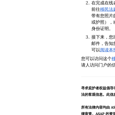
在完成在线表
前往
移民法
带有您照片
或护照），
身份证明。
接下来，您
邮件，告知
可以
阅读本
您可以访问这个
请人访问门户的
寻求庇护者权益倡导项
法的客观信息。此信
所有法律内容均由 A
律审查。ASAP 的