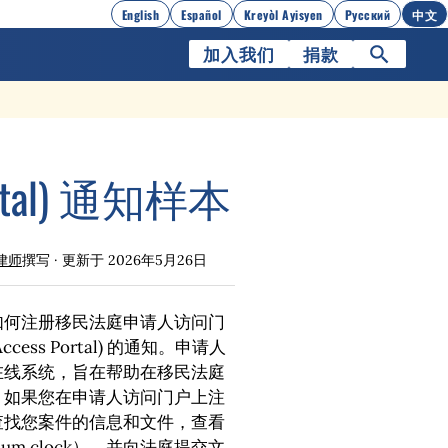
English
Español
Kreyòl Ayisyen
Русский
中文
加入我们
捐款
rtal) 通知样本
律师
撰写 · 更新于
2026年5月26日
如何注册移民法庭申请人访问门
 Access Portal) 的通知。申请人
在线系统，旨在帮助在移民法庭
。如果您在申请人访问门户上注
查找您案件的信息和文件，查看
um clock），并向法庭提交文