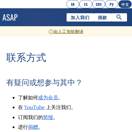
EN
ES
CRE
РУ
中文
加入我们
捐款
ⓘ
由人工智能翻译
联系方式
有疑问或想参与其中？
了解如何
成为会员
。
在
YouTube
上关注我们。
订阅我们的
简报
。
进行
捐赠
。