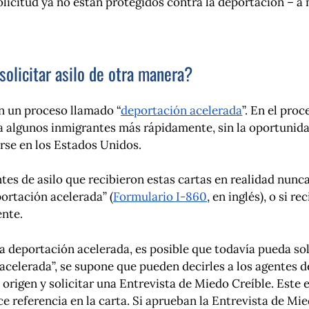
solicitud ya no están protegidos contra la deportación – 
solicitar asilo de otra manera?
en un proceso llamado “
deportación acelerada
”. En el pro
 a algunos inmigrantes más rápidamente, sin la oportunid
rse en los Estados Unidos.
tes de asilo que recibieron estas cartas en realidad nunc
ortación acelerada” (
Formulario I-860
, en inglés), o si r
nte.
la deportación acelerada, es posible que todavía pueda sol
acelerada”, se supone que pueden decirles a los agentes 
 origen y solicitar una Entrevista de Miedo Creíble. Este 
ce referencia en la carta. Si aprueban la Entrevista de M