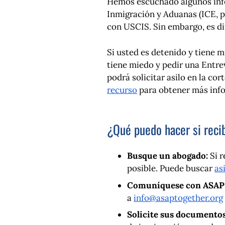
Hemos escuchado algunos info
Inmigración y Aduanas (ICE, po
con USCIS. Sin embargo, es dif
Si usted es detenido y tiene m
tiene miedo y pedir una Entre
podrá solicitar asilo en la c
recurso
para obtener más inf
¿Qué puedo hacer si recib
Busque un abogado:
Si r
posible. Puede buscar
as
Comuníquese con ASAP
a
info@asaptogether.org
Solicite sus documento