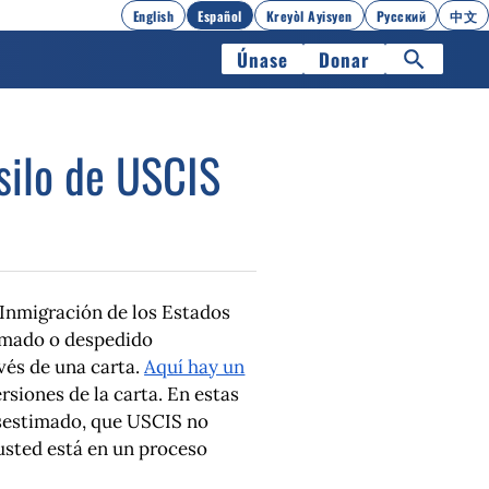
English
Español
Kreyòl Ayisyen
Русский
中文
Únase
Donar
silo de USCIS
Inmigración de los Estados
timado o despedido
avés de una carta.
Aquí hay un
rsiones de la carta. En estas
esestimado, que USCIS no
 usted está en un proceso