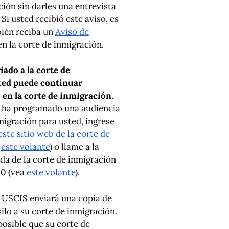
ción sin darles una entrevista
 Si usted recibió este aviso, es
bién reciba un
Aviso de
n la corte de inmigración.
iado a la corte de
ted puede continuar
o en la corte de inmigración.
se ha programado una audiencia
migración para usted, ingrese
este sitio web de la corte de
a
este volante
) o llame a la
da de la corte de inmigración
80 (vea
este volante
).
e USCIS enviará una copia de
silo a su corte de inmigración.
posible que su corte de