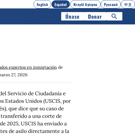
English
Español
Kreyòl Ayisyen
Русский
中文
Únase
Donar
dos expertos en inmigración
de
arzo 27, 2026
del Servicio de Ciudadanía e
os Estados Unidos (USCIS, por
lés), que dice que su caso de
 transferido a una corte de
de 2025, USCIS ha enviado a
tes de asilo directamente a la