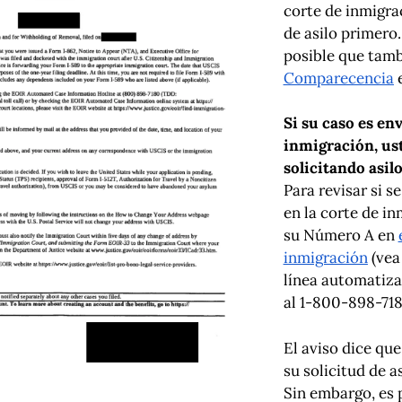
corte de inmigra
de asilo primero.
posible que tam
Comparecencia
e
Si su caso es env
inmigración, us
solicitando asil
Para revisar si 
en la corte de in
su Número A en
inmigración
(ve
línea automatiza
al 1-800-898-71
El aviso dice qu
su solicitud de a
Sin embargo, es 