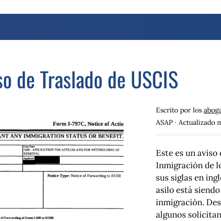
so de Traslado de USCIS
Escrito por los
aboga
ASAP · Actualizado
m
Este es un aviso 
Inmigración de l
sus siglas en ing
asilo está siendo
inmigración. Des
algunos solicitan