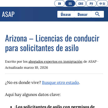
EN
ES
CRE
РУ
中文
Únase
Donar
Arizona – Licencias de conducir
para solicitantes de asilo
Escrito por los
abogados expertos en inmigración
de ASAP ·
Actualizado
marzo 10, 2026
¿No es donde vive?
Busque otro estado
.
Aquí hay algunos datos clave:
¡
Los solicitantes de asilo con permisos de